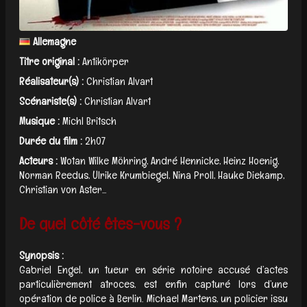
Allemagne
Titre original :
Antikörper
Réalisateur(s) :
Christian Alvart
Scénariste(s) :
Christian Alvart
Musique :
Michl Britsch
Durée du film :
2h07
Acteurs :
Wotan Wilke Möhring, André Hennicke, Heinz Hoenig,
Norman Reedus, Ulrike Krumbiegel, Nina Proll, Hauke Diekamp,
Christian von Aster...
De quel côté êtes-vous ?
Synopsis :
Gabriel Engel, un tueur en série notoire accusé d’actes
particulièrement atroces, est enfin capturé lors d’une
opération de police à Berlin. Michael Martens, un policier issu