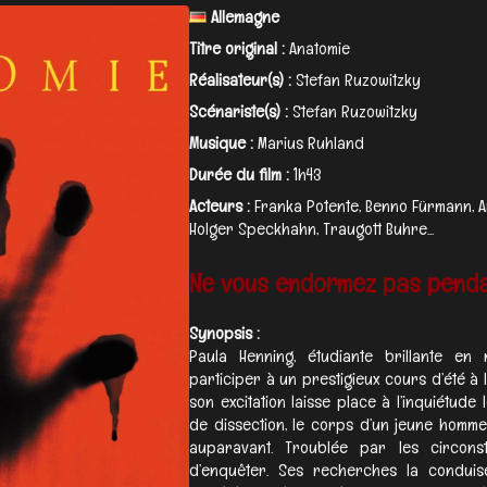
Allemagne
Titre original :
Anatomie
Réalisateur(s) :
Stefan Ruzowitzky
Scénariste(s) :
Stefan Ruzowitzky
Musique :
Marius Ruhland
Durée du film :
1h43
Acteurs :
Franka Potente, Benno Fürmann, A
Holger Speckhahn, Traugott Buhre...
Ne vous endormez pas pendan
Synopsis :
Paula Henning, étudiante brillante en
participer à un prestigieux cours d’été à l
son excitation laisse place à l’inquiétude 
de dissection, le corps d’un jeune homme
auparavant. Troublée par les circons
d’enquêter. Ses recherches la conduise