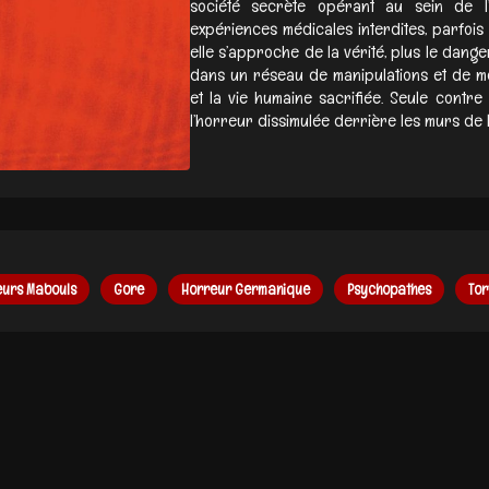
société secrète opérant au sein de l’u
expériences médicales interdites, parfois 
elle s’approche de la vérité, plus le dang
dans un réseau de manipulations et de me
et la vie humaine sacrifiée. Seule contre 
l’horreur dissimulée derrière les murs de l’in
eurs Mabouls
Gore
Horreur Germanique
Psychopathes
Tor