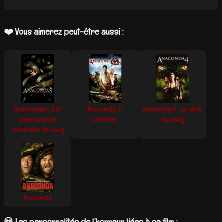
❤️ Vous aimerez peut-être aussi :
Anacondas : À la
Anaconda 3 :
Anaconda 4 : La piste
poursuite de
L’Héritier
du sang
l’orchidée de sang
Anaconda
💀 Les personnalités de l’horreur liées à ce film :