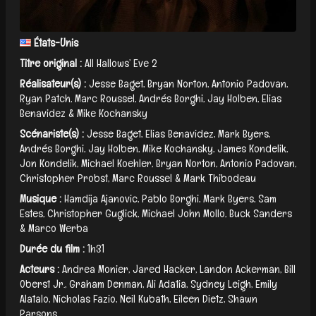
États-Unis
Titre original :
All Hallows’ Eve 2
Réalisateur(s) :
Jesse Baget, Bryan Norton, Antonio Padovan,
Ryan Patch, Marc Roussel, Andrés Borghi, Jay Holben, Elias
Benavidez & Mike Kochansky
Scénariste(s) :
Jesse Baget, Elias Benavidez, Mark Byers,
Andrés Borghi, Jay Holben, Mike Kochansky, James Kondelik,
Jon Kondelik, Michael Koehler, Bryan Norton, Antonio Padovan,
Christopher Probst, Marc Roussel & Mark Thibodeau
Musique :
Hamdija Ajanovic, Pablo Borghi, Mark Byers, Sam
Estes, Christopher Guglick, Michael John Mollo, Buck Sanders
& Marco Werba
Durée du film :
1h31
Acteurs :
Andrea Monier, Jared Hacker, Landon Ackerman, Bill
Oberst Jr., Graham Denman, Ali Adatia, Sydney Leigh, Emily
Alatalo, Nicholas Fazio, Neil Kubath, Eileen Dietz, Shawn
Parsons...