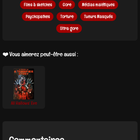
Films à sketches
Gore
Médias maléfiques
Psychopathes
Torture
Tueurs Masqués
Ultra gore
❤️ Vous aimerez peut-être aussi :
All Hallows’ Eve