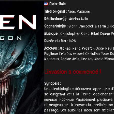
États-Unis
Titre original :
Alien: Rubicon
Réalisateur(s) :
Adrian Avila
Scénariste(s) :
Glenn Campbell & Tammy Kle
Musique :
Christopher Cano, Mikel Shane P
Durée du film :
1h26
Acteurs :
Michael Paré, Preston Geer, Paul
Pugliese, Eric Davenport, Christina Rose, D
Matthews, Adrian Avila, Lindsey Marie Wilson.
L’invasion a commencé !
Synopsis :
Un astrobiologiste découvre l’approche d
se dirigeant vers la Terre, déclenchan
menace inconnue. Rapidement, plusieurs s
et progressent à travers le territoire am
passage. Les autorités mobilisent scienti