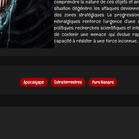
comprendre la nature de ces objets et anti
situation dégénère, les attaques deviennen
des zones stratégiques. La progressi
névralgiques renforce l’urgence d’une 
politiques, recherches scientifiques et inte
de contenir une menace qui évolue rap
capacité à résister à une force inconnue...
Apocalyspe
Extraterrestres
Purs Nanars