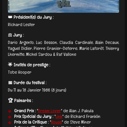
👑 Président(e) du Jury :
Richard Lester
⚖️ Jury :
Dario Argento, Luc Besson, Claudia Cardinale, Alain Decaux,
Yaguel Didier, Pierre Granier-Deferre, Marie Laforêt, Thierry
Lhermitte, Michel Sardou & Raf Vallone
🌟 Invités de prestige :
Tobe Hooper
📅 Durée du festival :
Du 11 au 18 Janvier 1986 (8 jours)
🏆 Palmarès :
Grand Prix :
"
Dream Lover
" de Alan J. Pakula
Prix Spécial du Jury :
"
Link
" de Richard Franklin
Prix de la Critique :
"
House
" de Steve Miner