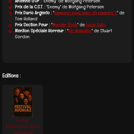
Antenne d'Or :
"Enemy" de Wolfgang Petersen
Prix de la C.S.T. :
"Enemy" de Wolfgang Petersen
Prix Dario Argento :
"
Vampire, vous avez dit vampire ?
" de
Tom Holland
Prix Section Peur :
"
Murder Rock
" de
Lucio Fulci
Mention Spéciale Horreur :
"
Re-Animator
" de Stuart
Gordon
Editions :
Festival
International du film
fantastique