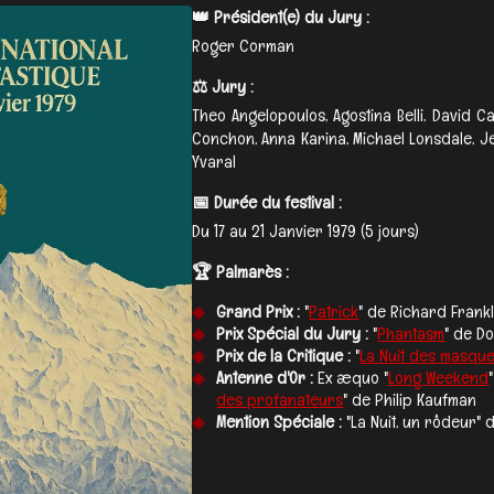
👑 Président(e) du Jury :
Roger Corman
⚖️ Jury :
Theo Angelopoulos, Agostina Belli, David C
Conchon, Anna Karina, Michael Lonsdale, 
Yvaral
📅 Durée du festival :
Du 17 au 21 Janvier 1979 (5 jours)
🏆 Palmarès :
Grand Prix :
"
Patrick
" de Richard Frankl
Prix Spécial du Jury :
"
Phantasm
" de Do
Prix de la Critique :
"
La Nuit des masqu
Antenne d'Or :
Ex æquo "
Long Weekend
des profanateurs
" de Philip Kaufman
Mention Spéciale :
"La Nuit, un rôdeur"