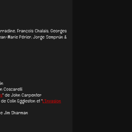
arradine, François Chalais, Georges
Jean-Marie Périer, Jorge Semprún &
in
n Coscarelli
es
" de John Carpenter
" de Colin Eggleston et "
L'Invasion
 de Jim Sharman