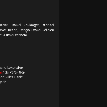
irkin, Daniel Boulanger, Michael
ichel Drach, Sergio Leone, Félicien
t & Henri Verneuil
chard Loncraine
ue
" de Peter Weir
 de Gilles Carle
Lynch