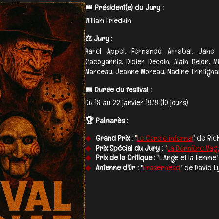
👑 Président(e) du Jury :
William Friedkin
⚖️ Jury :
Karel Appel, Fernando Arrabal, Jane B
Cacoyannis, Didier Decoin, Alain Delon, M
Marceau, Jeanne Moreau, Nadine Trintignan
📅 Durée du festival :
Du 13 au 22 janvier 1978 (10 jours)
🏆 Palmarès :
Grand Prix :
"
Le Cercle infernal
" de Ri
Prix Spécial du Jury :
"
La Dernière Vag
Prix de la Critique :
"L'Ange et la Femme"
Antenne d'Or :
"
Eraserhead
" de David 