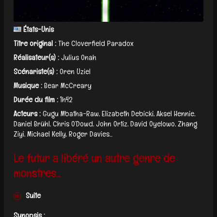
États-Unis
Titre original :
The Cloverfield Paradox
Réalisateur(s) :
Julius Onah
Scénariste(s) :
Oren Uziel
Musique :
Bear McCreary
Durée du film :
1h42
Acteurs :
Gugu Mbatha-Raw, Elizabeth Debicki, Aksel Hennie,
Daniel Brühl, Chris O’Dowd, John Ortiz, David Oyelowo, Zhang
Ziyi, Michael Kelly, Roger Davies...
Le futur a libéré un autre genre de
monstres...
Suite
Synopsis :