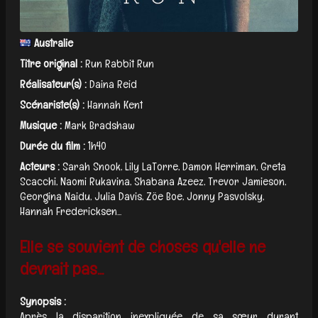
Australie
Titre original :
Run Rabbit Run
Réalisateur(s) :
Daina Reid
Scénariste(s) :
Hannah Kent
Musique :
Mark Bradshaw
Durée du film :
1h40
Acteurs :
Sarah Snook, Lily LaTorre, Damon Herriman, Greta
Scacchi, Naomi Rukavina, Shabana Azeez, Trevor Jamieson,
Georgina Naidu, Julia Davis, Zöe Boe, Jonny Pasvolsky,
Hannah Fredericksen...
Elle se souvient de choses qu'elle ne
devrait pas...
Synopsis :
Après la disparition inexpliquée de sa sœur durant