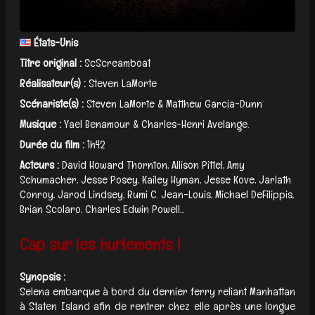
États-Unis
Titre original :
ScScreamboat
Réalisateur(s) :
Steven LaMorte
Scénariste(s) :
Steven LaMorte & Matthew Garcia-Dunn
Musique :
Yael Benamour & Charles-Henri Avelange.
Durée du film :
1h42
Acteurs :
David Howard Thornton, Allison Pittel, Amy
Schumacher, Jesse Posey, Kailey Hyman, Jesse Kove, Jarlath
Conroy, Jarod Lindsey, Rumi C. Jean-Louis, Michael DeFilippis,
Brian Scolaro, Charles Edwin Powell...
Cap sur les hurlements !
Synopsis :
Selena embarque à bord du dernier ferry reliant Manhattan
à Staten Island afin de rentrer chez elle après une longue