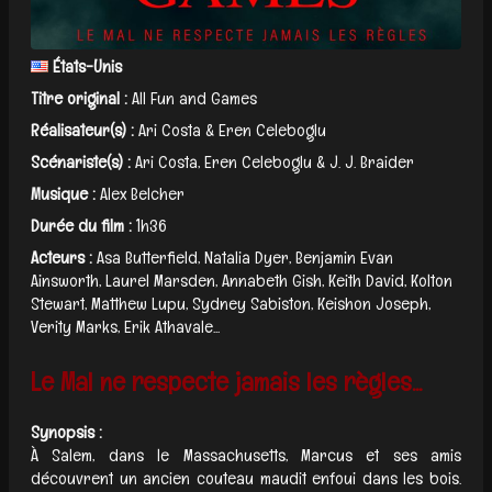
États-Unis
Titre original :
All Fun and Games
Réalisateur(s) :
Ari Costa & Eren Celeboglu
Scénariste(s) :
Ari Costa, Eren Celeboglu & J. J. Braider
Musique :
Alex Belcher
Durée du film :
1h36
Acteurs :
Asa Butterfield, Natalia Dyer, Benjamin Evan
Ainsworth, Laurel Marsden, Annabeth Gish, Keith David, Kolton
Stewart, Matthew Lupu, Sydney Sabiston, Keishon Joseph,
Verity Marks, Erik Athavale...
Le Mal ne respecte jamais les règles...
Synopsis :
À Salem, dans le Massachusetts, Marcus et ses amis
découvrent un ancien couteau maudit enfoui dans les bois.