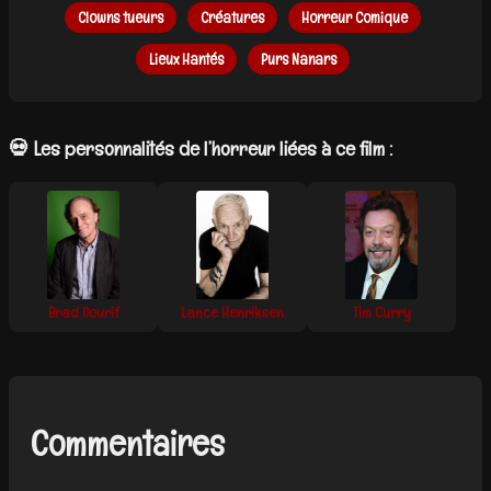
Clowns tueurs
Créatures
Horreur Comique
Lieux Hantés
Purs Nanars
💀 Les personnalités de l’horreur liées à ce film :
Brad Dourif
Lance Henriksen
Tim Curry
Commentaires