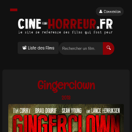
👤 Connexion
📽 Liste des Films
🔍
Gingerclown
2013