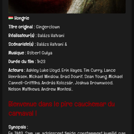
Hongrie
Titre original :
Gingerclown
Réalisateur(s) :
Balázs Hatvani
Scénariste(s) :
Balázs Hatvani &
Musique :
Róbert Gulya
Durée du film :
1h23
Acteurs :
Ashley Luke Lloyd, Erin Hayes, Tim Curry, Lance
Henriksen, Michael Winslow, Brad Dourif, Sean Young, Michael
Cannell-Griffiths, András Kolozsár, Joshua Brownwood,
Nelson Matthews, Andrew Montesi...
Bienvenue dans le pire cauchemar du
carnaval !
Synopsis :
En 1983, Sam, un adolescent timide constamment humilié par