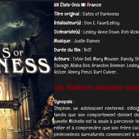
États-Unis
France
Titre original :
Gates of Darkness
Réalisateur(s) :
Don E. FauntLeRoy
Scénariste(s) :
Lesley-Anne Down, Rob Hick
Musique :
Justin Raines
Durée du film :
1h31
Acteurs :
Tobin Bell, Mary Mouser, Randy S
Savage, Alisha Boe, Brandon Beemer, Lesle
Holzer, Henry Penzi, Burt Culver...
Les ténèbres attendent qu'on 
Synopsis :
Stephen, un adolescent renfermé, s'éloi
tandis que son comportement devient de
jumelle Michelle est la seule à percevoir l
relier et à comprendre que son frère cac
phénomènes surnaturels commencent à se