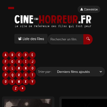
👤 Connexion
📽 Liste des Films
🔍
A
B
C
D
E
F
G
H
I
J
K
L
M
N
O
Trier par :
P
Q
R
S
T
U
V
W
X
Y
Z
#