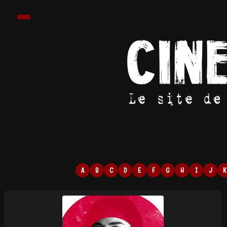
A
B
C
D
E
F
G
H
I
J
K