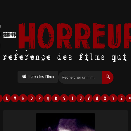
📽 Liste des Films
🔍
L
M
N
O
P
Q
R
S
T
U
V
W
X
Y
Z
#